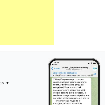
egram