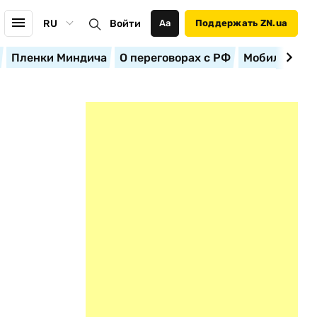
RU
Войти
Аа
Поддержать ZN.ua
Пленки Миндича
О переговорах с РФ
Мобилизация