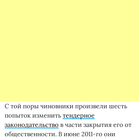
С той поры чиновники произвели шесть
попыток изменить
тендерное
законодательство
в части закрытия его от
общественности. В июне 2011-го они