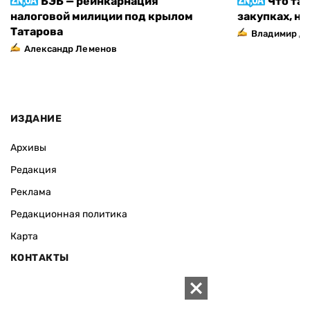
БЭБ — реинкарнация
Что та
налоговой милиции под крылом
закупках, н
Татарова
Владимир Д
Александр Леменов
ИЗДАНИЕ
Архивы
Редакция
Реклама
Редакционная политика
Карта
КОНТАКТЫ
01010 Киев, ул. Князей Острожских, 19/1
Телефон редакции: