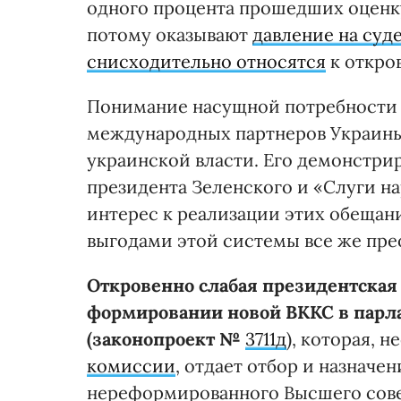
одного процента прошедших оценку
потому оказывают
давление на суд
снисходительно относятся
к откро
Понимание насущной потребности п
международных партнеров Украины, 
украинской власти. Его демонстр
президента Зеленского и «Слуги на
интерес к реализации этих обещан
выгодами этой системы все же пре
Откровенно слабая президентская
формировании новой ВККС в парл
(законопроект №
3711д
), которая, 
комиссии
, отдает отбор и назначе
нереформированного Высшего сове