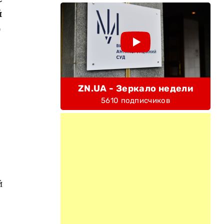
й
)
ZN.UA - Зеркало недели
5610 подписчиков
й