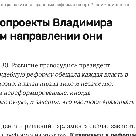
Центра политико-правовых реформ, эксперт Реанимационного
нопроекты Владимира
ом направлении они
 30. Развитие правосудия» президент
удебную реформу обещала каждая власть в
озно, а заканчивала тихо и незаметно,
ам нереформированные, иногда
 суды», и заверил, что настроен «разорвать
идента и решений парламента сейчас зависит,
ся реформа на этот раз.
Ключевым в реформ