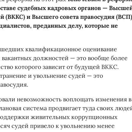
составе судебных кадровых органов — Высше
 (ВККС) и Высшего совета правосудия (ВСП
иалистов, преданных делу, которые не
прошедших квалификационное оценивание
е вакантных должностей — это вообще более
ство которого зависит от будущей ВККС.
транение и увольнение судей — это
равосудия.
овали невозможность воплощать изменения в
клановая система продвигает туда своих люде
и поддержки живительных коррупционных
ысяч судей привело к увольнению менее