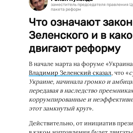
заместитель председателя правления 
пакета реформ
Что означают зако
Зеленского и в как
двигают реформу
В начале марта на форуме «Украина
Владимир Зеленский сказал
, что «
с
Украине, начинала громко и амбици
передавая в наследство преемник
коррумпированные и неэффективные
этот замкнутый круг
».
Действительно, от инициатив през
в каком направлении будет двигать