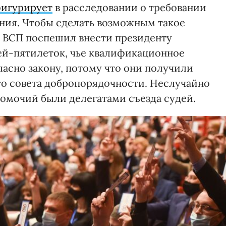
игурирует
в расследовании о требовании
ения. Чтобы сделать возможным такое
да ВСП поспешил внести президенту
дей-пятилеток, чье квалификационное
ласно закону, потому что они получили
о совета добропорядочности. Неслучайно
номочий были делегатами съезда судей.