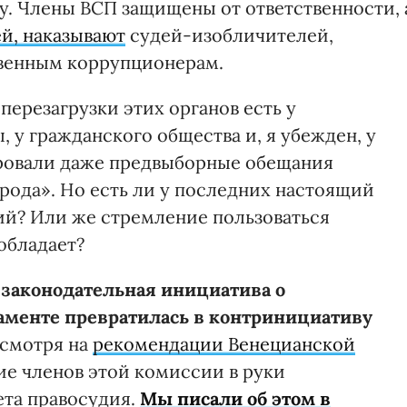
. Члены ВСП защищены от ответственности, 
ей, наказывают
судей-изобличителей,
венным коррупционерам.
ерезагрузки этих органов есть у
у гражданского общества и, я убежден, у
ировали даже предвыборные обещания
рода». Но есть ли у последних настоящий
ий? Или же стремление пользоваться
обладает?
 законодательная инициатива о
аменте превратилась в контринициативу
несмотря на
рекомендации Венецианской
ние членов этой комиссии в руки
та правосудия.
Мы писали об этом в