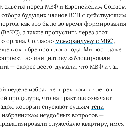
язательства перед МВФ и Европейским Союзом
о отбора будущих членов ВСП с действующим
ертов, как это было во время формирования
ВАКС), а также пропустить через этот
о органа. Согласно
меморандуму с МВФ
,
еще в октябре прошлого года. Минюст даже
опроект, но инициативу заблокировали.
нта — скорее всего, думали, что МВФ и так
лой неделе избрал четырех новых членов
ой процедуре, что на практике означает
адок, который спускают судьям
тени
им избранникам неудобных вопросов —
приватизировали служебную квартиру, имея