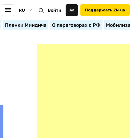
RU
Войти
Аа
Поддержать ZN.ua
Пленки Миндича
О переговорах с РФ
Мобилизация