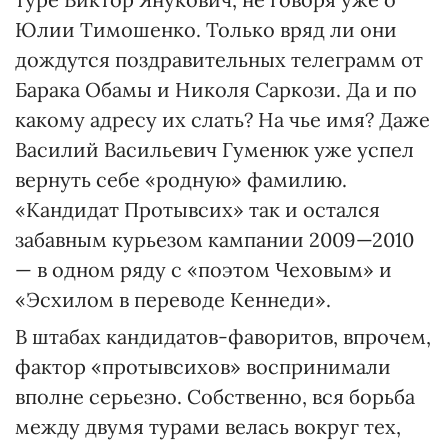
Юлии Тимошенко. Только вряд ли они
дождутся поздравительных телеграмм от
Барака Обамы и Николя Саркози. Да и по
какому адресу их слать? На чье имя? Даже
Василий Васильевич Гуменюк уже успел
вернуть себе «родную» фамилию.
«Кандидат Протывсих» так и остался
забавным курьезом кампании 2009—2010
— в одном ряду с «поэтом Чеховым» и
«Эсхилом в переводе Кеннеди».
В штабах кандидатов-фаворитов, впрочем,
фактор «протывсихов» воспринимали
вполне серьезно. Собственно, вся борьба
между двумя турами велась вокруг тех,