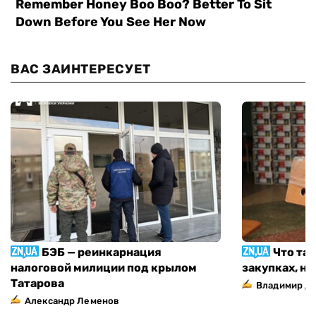
ВАС ЗАИНТЕРЕСУЕТ
БЭБ — реинкарнация
Что та
налоговой милиции под крылом
закупках, н
Татарова
Владимир Д
Александр Леменов