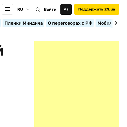
RU
Войти
Аа
Поддержать ZN.ua
Пленки Миндича
О переговорах с РФ
Мобилизация
Й