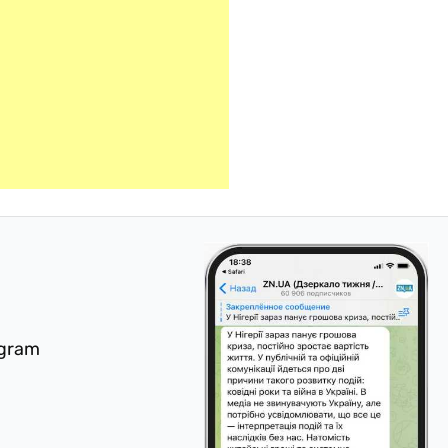
egram