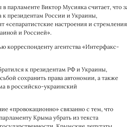
в парламенте Виктор Мусияка считает, что з
 к президентам России и Украины,
т «сепаратистские настроения и стремления
раиной и Россией».
вью корреспонденту агентства «Интерфакс-
братился к президентам РФ и Украины,
ьбой сохранить права автономии, а также
ма в российско-украинский
ие «провокационно» связанно с тем, что
арламенту Крыма убрать из текста
государственности. Крымские депутаты,