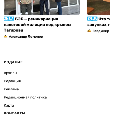
БЭБ — реинкарнация
Что та
налоговой милиции под крылом
закупках, н
Татарова
Владимир Д
Александр Леменов
ИЗДАНИЕ
Архивы
Редакция
Реклама
Редакционная политика
Карта
КОНТАКТЫ