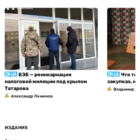
БЭБ — реинкарнация
Что та
налоговой милиции под крылом
закупках, н
Татарова
Владимир Д
Александр Леменов
ИЗДАНИЕ