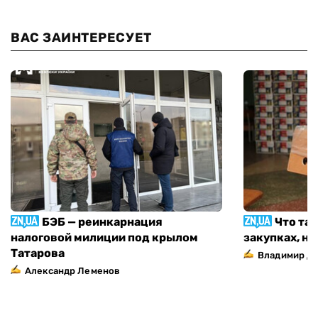
ВАС ЗАИНТЕРЕСУЕТ
БЭБ — реинкарнация
Что та
налоговой милиции под крылом
закупках, н
Татарова
Владимир Д
Александр Леменов