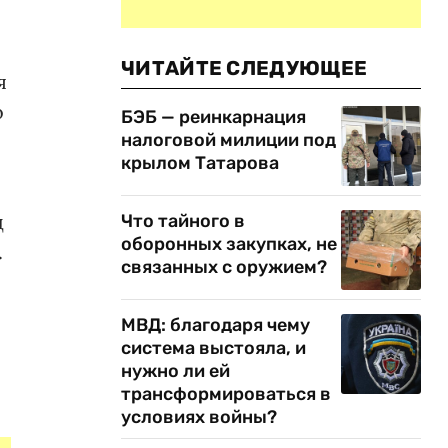
ЧИТАЙТЕ СЛЕДУЮЩЕЕ
я
о
БЭБ — реинкарнация
налоговой милиции под
крылом Татарова
д
Что тайного в
оборонных закупках, не
.
связанных с оружием?
МВД: благодаря чему
система выстояла, и
нужно ли ей
трансформироваться в
условиях войны?