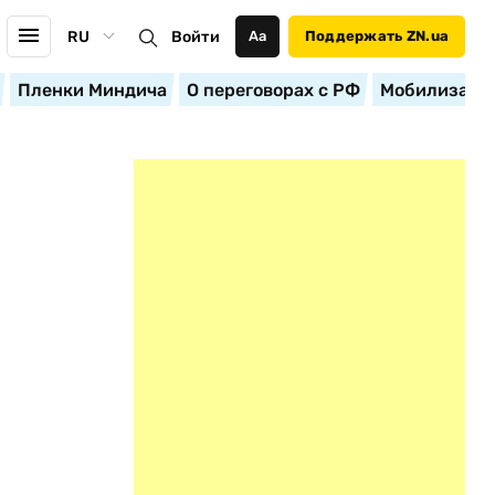
RU
Войти
Аа
Поддержать ZN.ua
Пленки Миндича
О переговорах с РФ
Мобилизация