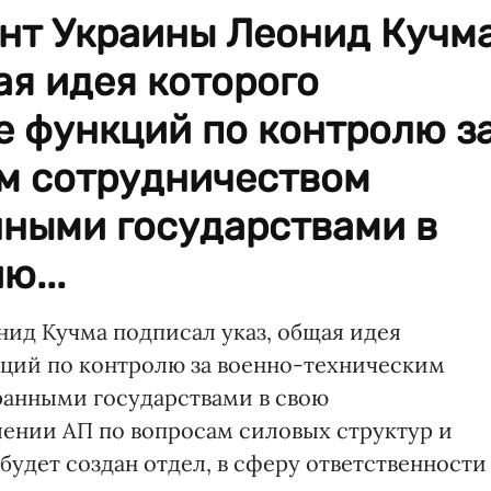
ент Украины Леонид Кучм
ая идея которого
е функций по контролю з
м сотрудничеством
нными государствами в
ю...
нид Кучма подписал указ, общая идея
кций по контролю за военно-техническим
ранными государствами в свою
лении АП по вопросам силовых структур и
удет создан отдел, в сферу ответственности