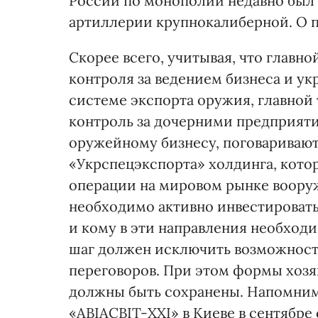
России по монополии недавно был 
артиллерии крупнокалиберной. О п
Скорее всего, учитывая, что главн
контроля за ведением бизнеса и у
системе экспорта оружия, главной
контроль за дочерними предприяти
оружейному бизнесу, поговаривают
«Укрспецэкспорта» холдинга, кото
операции на мировом рынке вооруж
необходимо активно инвестировать
и кому в эти направления необходи
шаг должен исключить возможность
переговоров. При этом формы хозя
должны быть сохранены. Напомним,
«АВІАСВІТ-ХХІ» в Киеве в сентябре