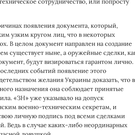
-техническое сотрудничество, или попросту
ричинах появления документа, который,
аким узким кругом лиц, что в некоторых
ох. В целом документ направлен на создание
ем существует ныне, а оружейные сделки, ка
кумент, будут визироваться гарантом лично.
 последних событий появление этого
детельством желания Украины доказать, что в
ного назначения она соблюдает принятые
ла. «ЗН» уже указывало на допуск
нским военно-техническим секретам, и
 свою личную подпись под всеми сделками
й. Ведь в случае каких-либо неординарных
опасной ловушкой…