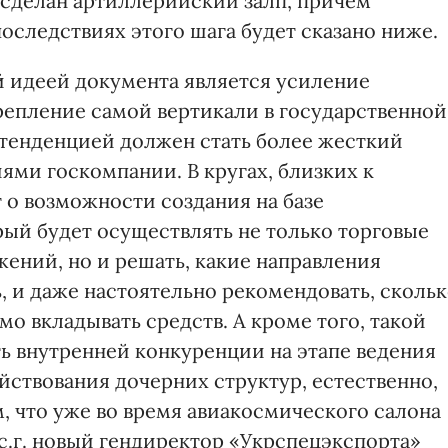
сделан артиллерийский залп, причем
оследствиях этого шага будет сказано ниже.
ой идеей документа является усиление
крепление самой вертикали в государственной
 тенденцией должен стать более жесткий
ями госкомпании. В кругах, близких к
 о возможности создания на базе
рый будет осуществлять не только торговые
ений, но и решать, какие направления
, и даже настоятельно рекомендовать, сколь
мо вкладывать средств. А кроме того, такой
 внутренней конкуренции на этапе ведения
йствования дочерних структур, естественно,
 что уже во время авиакосмического салона
 с.г. новый гендиректор «Укрспецэкспорта»