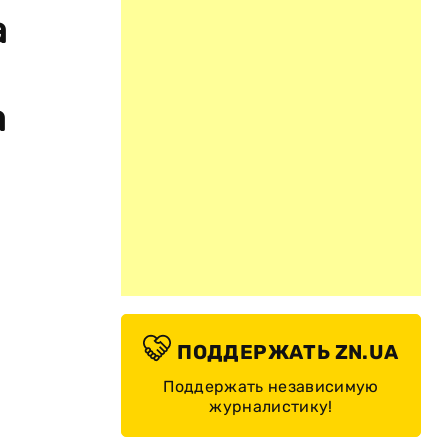
а
а
ПОДДЕРЖАТЬ ZN.UA
Поддержать независимую
журналистику!