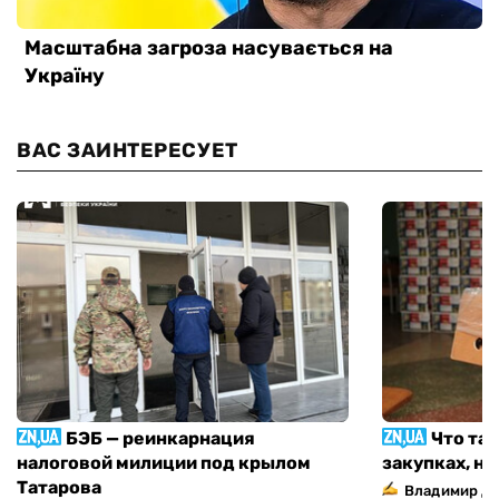
ВАС ЗАИНТЕРЕСУЕТ
БЭБ — реинкарнация
Что та
налоговой милиции под крылом
закупках, н
Татарова
Владимир Д