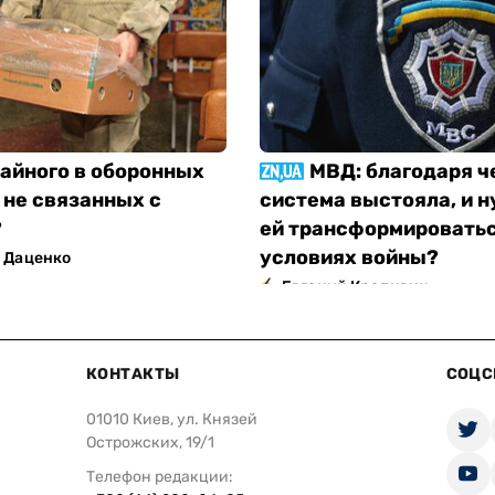
тайного в оборонных
МВД: благодаря ч
 не связанных с
система выстояла, и н
?
ей трансформироватьс
условиях войны?
 Даценко
Евгений Крапивин
КОНТАКТЫ
СОЦС
01010 Киев, ул. Князей
Острожских, 19/1
Телефон редакции: