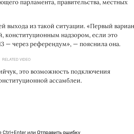
ющего парламента, правительства, местных
ей выхода из такой ситуации. «Первый вариа
й, конституционным надзором, если это
,13 — через референдум», — пояснила она.
RELATED VIDEO
нийчук, это возможность подключения
онституционной ассамблеи.
 Ctrl+Enter или
Отправить ошибку