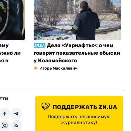
ему
Дело «Укрнафты»: о чем
ужно ли
говорят показательные обыски
я в
у Коломойского
Игорь Маскалевич
ЕТИ
ПОДДЕРЖАТЬ ZN.UA
Поддержать независимую
журналистику!