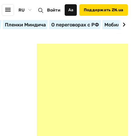
RU
Войти
Аа
Поддержать ZN.ua
Пленки Миндича
О переговорах с РФ
Мобилизация