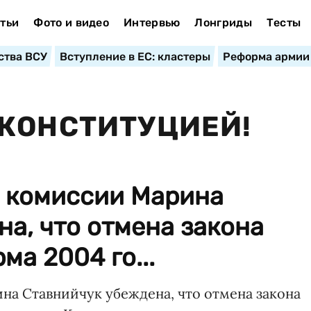
тьи
Фото и видео
Интервью
Лонгриды
Тесты
ства ВСУ
Вступление в ЕС: кластеры
Реформа армии
КОНСТИТУЦИЕЙ!
 комиссии Марина
а, что отмена закона
а 2004 го...
а Ставнийчук убеждена, что отмена закона