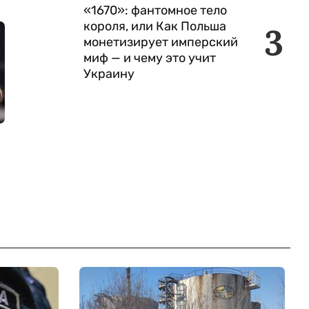
«1670»: фантомное тело
короля, или Как Польша
3
монетизирует имперский
миф — и чему это учит
Украину