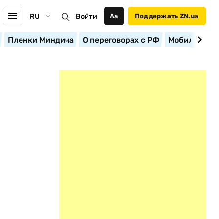
RU
Войти
Аа
Поддержать ZN.ua
Пленки Миндича
О переговорах с РФ
Мобилизация