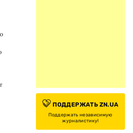
о
о
т
ПОДДЕРЖАТЬ ZN.UA
Поддержать независимую
журналистику!