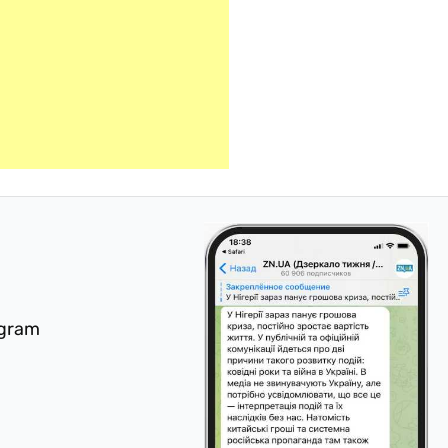
egram