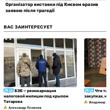
ВАС ЗАИНТЕРЕСУЕТ
БЭБ — реинкарнация
Что та
налоговой милиции под крылом
закупках, н
Татарова
Владимир Д
Александр Леменов