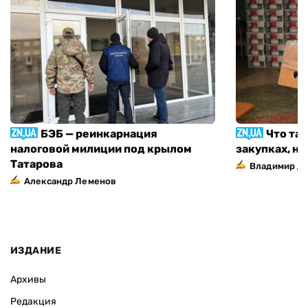
БЭБ — реинкарнация
Что та
налоговой милиции под крылом
закупках, н
Татарова
Владимир Д
Александр Леменов
ИЗДАНИЕ
Архивы
Редакция