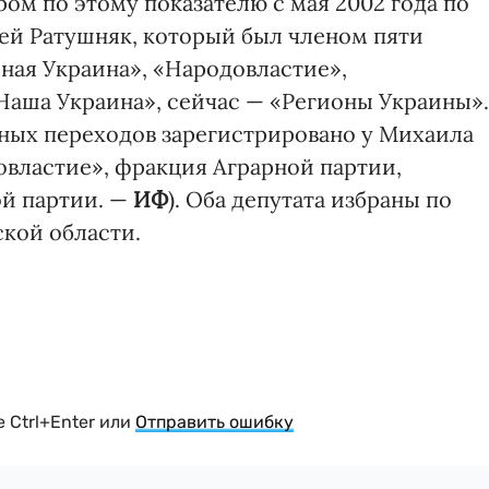
м по этому показателю с мая 2002 года по
гей Ратушняк, который был членом пяти
ная Украина», «Народовластие»,
аша Украина», сейчас — «Регионы Украины».
нных переходов зарегистрировано у Михаила
овластие», фракция Аграрной партии,
ой партии. —
ИФ
). Оба депутата избраны по
кой области.
 Ctrl+Enter или
Отправить ошибку