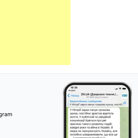
egram