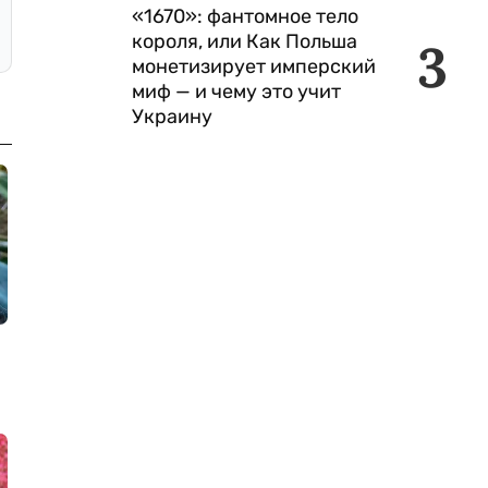
«1670»: фантомное тело
короля, или Как Польша
3
монетизирует имперский
миф — и чему это учит
Украину