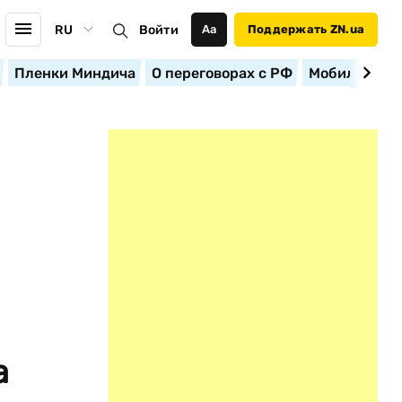
RU
Войти
Аа
Поддержать ZN.ua
Пленки Миндича
О переговорах с РФ
Мобилизация
а