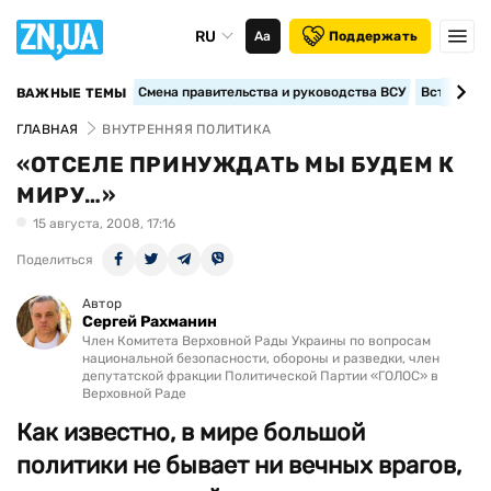
RU
Аа
Поддержать
Смена правительства и руководства ВСУ
Вступление
ВАЖНЫЕ ТЕМЫ
ГЛАВНАЯ
ВНУТРЕННЯЯ ПОЛИТИКА
«ОТСЕЛЕ ПРИНУЖДАТЬ МЫ БУДЕМ К
МИРУ…»
15 августа, 2008, 17:16
Поделиться
Автор
Сергей Рахманин
Член Комитета Верховной Рады Украины по вопросам
национальной безопасности, обороны и разведки, член
депутатской фракции Политической Партии «ГОЛОС» в
Верховной Раде
Как известно, в мире большой
политики не бывает ни вечных врагов,