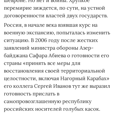
шевроне. Но нет и войны. Хрупкое
перемирие зиждется, по сути, на устной
договоренности властей двух государств.
Россия, в начале века взявшая курс на
военную экспансию, попыталась изменить
ситуацию. В 2006 году после жестких
заявлений министра обороны Азер­
байджана Сафара Абиева о готовности его
страны «принять все меры для
восстановления своей территориальной
целостности, включая Нагорный Кара­бах»
его коллега Сергей Иванов тут же выразил
готовность прислать в
самопровозглашенную республику
российских носителей голубых касок.