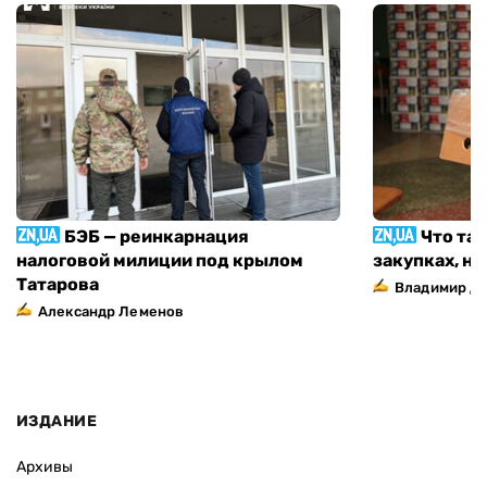
БЭБ — реинкарнация
Что та
налоговой милиции под крылом
закупках, н
Татарова
Владимир Д
Александр Леменов
ИЗДАНИЕ
Архивы