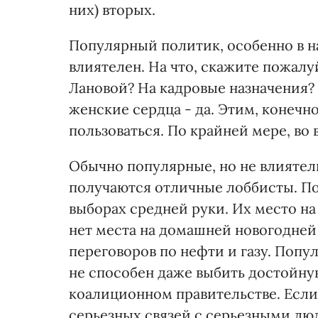
них) вторых.
Популярный политик, особенно в н
влиятелен. На что, скажите пожалу
Лановой? На кадровые назначения? 
женские сердца - да. Этим, конечн
пользоваться. По крайней мере, во
Обычно популярные, но не влиятел
получаются отличные лоббисты. По
выборах средней руки. Их место на
нет места на домашней новогодней
переговоров по нефти и газу. Поп
не способен даже выбить достойную
коалиционном правительстве. Если
серьезных связей с серьезными лю