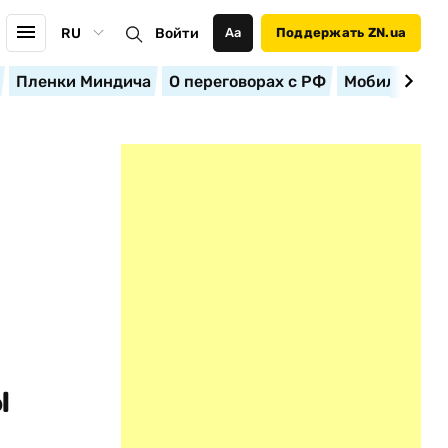
RU
Войти
Аа
Поддержать ZN.ua
Пленки Миндича
О переговорах с РФ
Мобилизация
ы