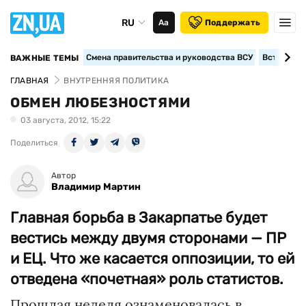
RU
Аа
Поддержать
Смена правительства и руководства ВСУ
Вступление
ВАЖНЫЕ ТЕМЫ
ГЛАВНАЯ
ВНУТРЕННЯЯ ПОЛИТИКА
ОБМЕН ЛЮБЕЗНОСТЯМИ
03 августа, 2012, 15:22
Поделиться
Автор
Владимир Мартин
Главная борьба в Закарпатье будет
вестись между двумя сторонами — ПР
и ЕЦ. Что же касается оппозиции, то ей
отведена «почетная» роль статистов.
Прошлая неделя ознаменовалась в