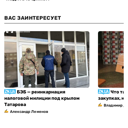
ВАС ЗАИНТЕРЕСУЕТ
БЭБ — реинкарнация
Что та
налоговой милиции под крылом
закупках, н
Татарова
Владимир Д
Александр Леменов