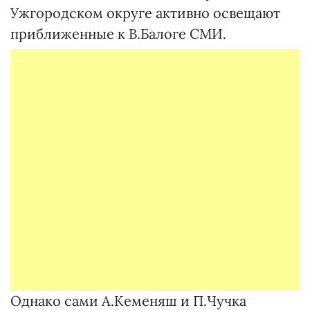
Ужгородском округе активно освещают
приближенные к В.Балоге СМИ.
Однако сами А.Кеменяш и П.Чучка