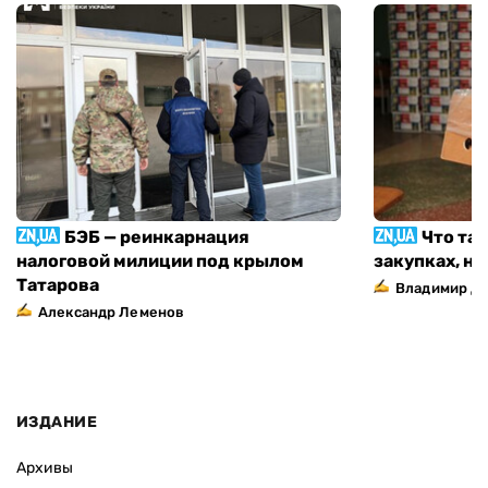
БЭБ — реинкарнация
Что та
налоговой милиции под крылом
закупках, н
Татарова
Владимир Д
Александр Леменов
ИЗДАНИЕ
Архивы