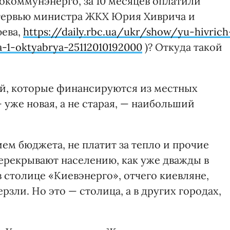
окоммунэнерго, за 10 месяцев оплатили
нтервью министра ЖКХ Юрия Хиврича и
юева,
https://daily.rbc.ua/ukr/show/yu-hivrich
a-1-oktyabrya-25112010192000
)? Откуда такой
ий, которые финансируются из местных
 уже новая, а не старая, — наибольший
ием бюджета, не платит за тепло и прочие
перекрывают населению, как уже дважды в
 столице «Киевэнерго», отчего киевляне,
зли. Но это — столица, а в других городах,