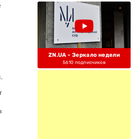
е
ZN.UA - Зеркало недели
5610 подписчиков
.
т
в