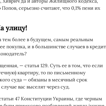
, Хиврич да и авторы Жилищного кодекса,
 Попов, серьезно считают, что 0,1% пени их
а улицу!
 а тем более в будущем, самым реальным
е покупка, и в большинстве случаев в кредит
конодатель?
енная, — статья 129. Суть ее в том, что если
течную) квартиру, то по письменному
кого суда — обязаны в месячный срок
случае вас выселят через суд.
статьи 47 Конституции Украины, где черным
же бути примусово позбавлений житла інакше