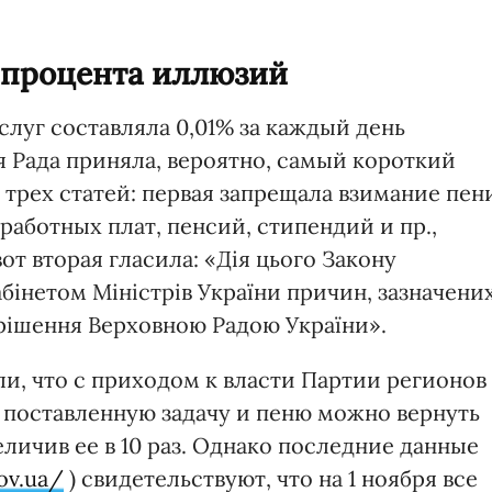
я процента иллюзий
слуг составляла 0,01% за каждый день
я Рада приняла, вероятно, самый короткий
 трех статей: первая запрещала взимание пен
работных плат, пенсий, стипендий и пр.,
вот вторая гласила: «Дія цього Закону
бінетом Міністрів України причин, зазначени
го рішення Верховною Радою України».
и, что с приходом к власти Партии регионов
поставленную задачу и пеню можно вернуть
величив ее в 10 раз. Однако последние данные
ov.ua/
) свидетельствуют, что на 1 ноября все