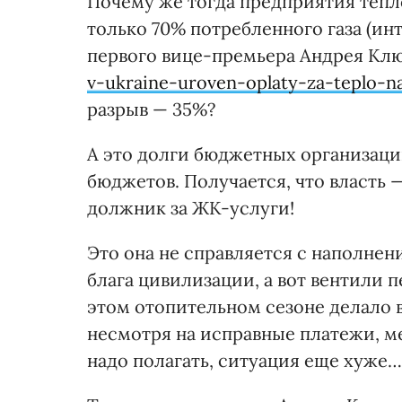
Почему же тогда предприятия тепл
только 70% потребленного газа (и
первого вице-премьера Андрея Кл
v-ukraine-uroven-oplaty-za-teplo-n
разрыв — 35%?
А это долги бюджетных организац
бюджетов. Получается, что власть —
должник за ЖК-услуги!
Это она не справляется с наполнен
блага цивилизации, а вот вентили 
этом отопительном сезоне делало в
несмотря на исправные платежи, мер
надо полагать, ситуация еще хуже…