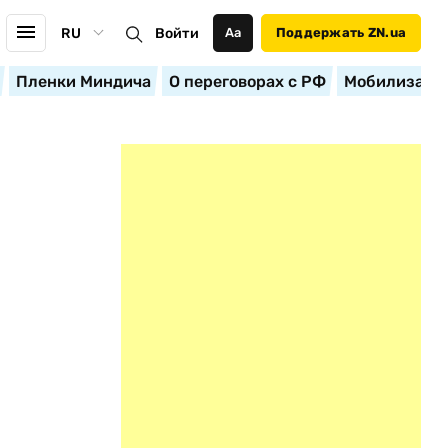
RU
Войти
Аа
Поддержать ZN.ua
Пленки Миндича
О переговорах с РФ
Мобилизация