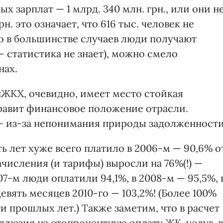
х зарплат — 1 млрд. 340 млн. грн., или они н
н. это означает, что 616 тыс. человек не
то в большинстве случаев люди получают
— статистика не знает), можно смело
нах.
ЖКХ, очевидно, имеет место стойкая
равит финансовое положение отрасли.
 из-за непонимания природы задолженности
ь лет хуже всего платило в 2006-м — 90,6% о
ачисления (и тарифы) выросли на 76%(!) —
7-м люди оплатили 94,1%, в 2008-м — 95,5%, 
 девять месяцев 2010-го — 103,2%! (Более 100%
и прошлых лет.) Также заметим, что в расчет
иллюзия на стопроцентную оплату ЖК-услуг, в