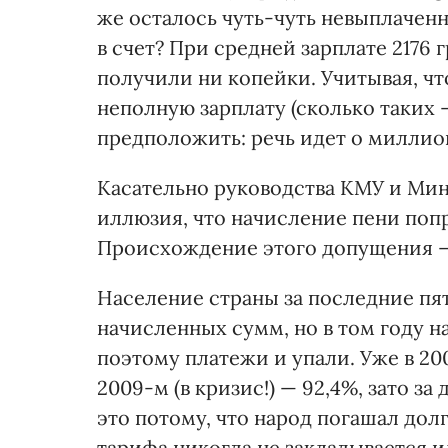
же осталось чуть-чуть невыплаченны
в счет? При средней зарплате 2176 гр
получили ни копейки. Учитывая, ч
неполную зарплату (сколько таких 
предположить: речь идет о миллио
Касательно руководства КМУ и Мин
иллюзия, что начисление пени поп
Происхождение этого допущения —
Население страны за последние пят
начисленных сумм, но в том году н
поэтому платежи и упали. Уже в 200
2009-м (в кризис!) — 92,4%, зато за
это потому, что народ погашал долг
тарифа никогда не закладывается 