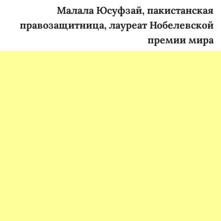
Малала Юсуфзай, пакистанская
правозащитница, лауреат Нобелевской
премии мира