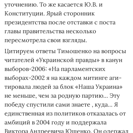
уточнению. То же касается Ю.В. и
Конституции. Ярый сторонник
президентства после отставки с поста
главы правительства несколько
пересмотрела свои взгляды.
Цитируем ответы Тимошенко на вопросы
читателей «Украин­ской правды» в канун
выборов-2006: «На парламентских
выборах-2002 я на каждом митинге аги­
тировала людей за блок «На­ша Ук­раина»
не меньше, чем за родную партию… Эту
победу спустили сами знаете , куда… Я
единственная из политиков отказалась от
амбиций в 2004 году и под­дер­жала
Виктора Андреевича Ющен­ко. Он одержал