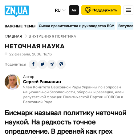
RU
Аа
Поддержать
Смена правительства и руководства ВСУ
Вступление
ВАЖНЫЕ ТЕМЫ
ГЛАВНАЯ
ВНУТРЕННЯЯ ПОЛИТИКА
НЕТОЧНАЯ НАУКА
22 февраля, 2008, 16:13
Поделиться
Автор
Сергей Рахманин
Член Комитета Верховной Рады Украины по вопросам
национальной безопасности, обороны и разведки, член
депутатской фракции Политической Партии «ГОЛОС» в
Верховной Раде
Бисмарк называл политику неточной
наукой. На редкость точное
определение. В древней как грех