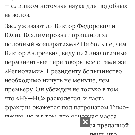
— слишком неточная наука для подобных
выводов.
Заслуживают ли Виктор Фе­дорович и
Юлия Владимировна порицания за
подобный «сепаратизм»? Не больше, чем
Виктор Андреевич, ведущий аналогичные
перманентные переговоры все с теми же
«Регионами». Президенту большинство
необходимо ничуть не меньше, чем
премьеру. Он убежден не только в том,
что «НУ—НС» расколется, и часть
фракции окажется под патронатом Тимо­
шенко, но и в том, что основная масса
«оранжевой ячейки» окажется преданной
ему. Преданной до такой степени, что