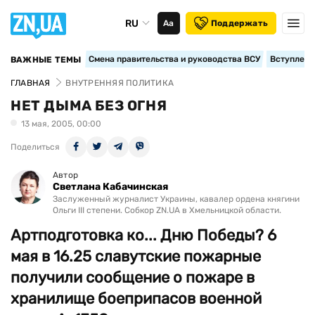
RU
Аа
Поддержать
Смена правительства и руководства ВСУ
Вступление
ВАЖНЫЕ ТЕМЫ
ГЛАВНАЯ
ВНУТРЕННЯЯ ПОЛИТИКА
НЕТ ДЫМА БЕЗ ОГНЯ
13 мая, 2005, 00:00
Поделиться
Автор
Светлана Кабачинская
Заслуженный журналист Украины, кавалер ордена княгини
Ольги III степени. Собкор ZN.UA в Хмельницкой области.
Артподготовка ко... Дню Победы? 6
мая в 16.25 славутские пожарные
получили сообщение о пожаре в
хранилище боеприпасов военной