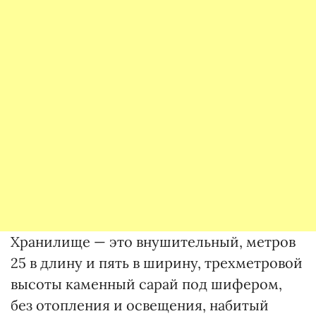
Хранилище — это внушительный, метров
25 в длину и пять в ширину, трехметровой
высоты каменный сарай под шифером,
без отопления и освещения, набитый