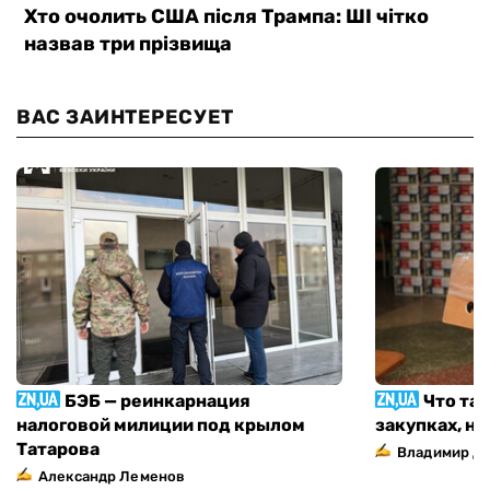
ВАС ЗАИНТЕРЕСУЕТ
БЭБ — реинкарнация
Что та
налоговой милиции под крылом
закупках, н
Татарова
Владимир Д
Александр Леменов