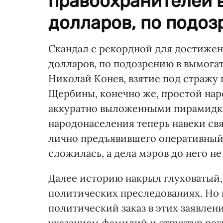
правоохранителей в
долларов, по подозр
Скандал с рекордной для достижен
долларов, по подозрению в вымога
Николай Конев, взятие под стражу
Щербины, конечно же, простой нар
аккуратно выложенными пирамидка
народонаселения теперь навеки св
лично предъявившего оперативный 
сложилась, а дела мэров до него не
Далее историю накрыл глуховатый,
политических преследованиях. Но 
политический заказ в этих заявлен
указанием фамилий и структур рег