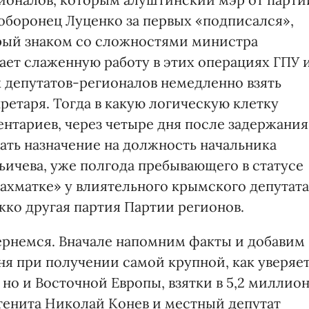
ооборонец Луценко за первых «подписался»,
орый знаком со сложностями министра
ает слаженную работу в этих операциях ГПУ 
 депутатов-регионалов немедленно взять
кретаря. Тогда в какую логическую клетку
нтариев, через четыре дня после задержания
ть назначение на должность начальника
ьичева, уже полгода пребывающего в статусе
 «шахматке» у влиятельного крымского депутата
жко другая партия Партии регионов.
ернемся. Вначале напомним факты и добавим
ня при получении самой крупной, как уверяе
 но и Восточной Европы, взятки в 5,2 миллио
енита Николай Ко­нев и местный депутат