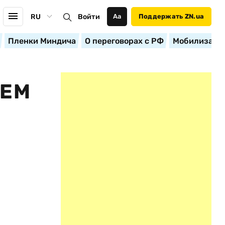
RU
Войти
Аа
Поддержать ZN.ua
Пленки Миндича
О переговорах с РФ
Мобилизация
АЕМ