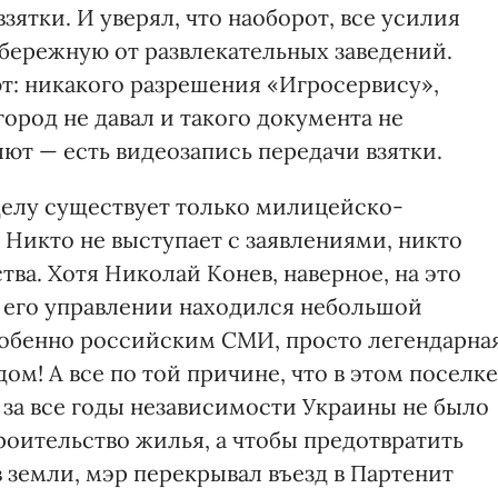
зятки. И уверял, что наоборот, все усилия
абережную от развлекательных заведений.
т: никакого разрешения «Игросервису»,
город не давал и такого документа не
ют — есть видеозапись передачи взятки.
делу существует только милицейско-
. Никто не выступает с заявлениями, никто
тва. Хотя Николай Конев, наверное, на это
в его управлении находился небольшой
особенно российским СМИ, просто легендарная
ом! А все по той причине, что в этом поселке
за все годы независимости Украины не было
роительство жилья, а чтобы предотвратить
в земли, мэр перекрывал въезд в Партенит