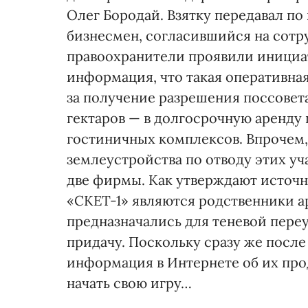
Олег Боро­дай. Взятку передавал 
бизнесмен, согласившийся на сотр
правоохранители проявили инициат
информация, что такая оперативная
за получение разрешения поссовета 
гектаров — в долгосрочную аренду 
гостиничных комплексов. Впрочем,
землеустройст­ва по отводу этих у
две фирмы. Как утверждают источн
«СКЕТ-1» являются род­ственники а
предназначались для теневой пере
придачу. Поскольку сразу же посл
информация в Интернете об их про
начать свою игру…