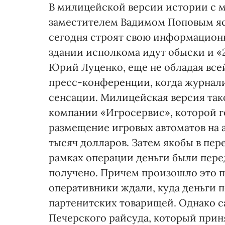
В милицейской версии истории с 
заместителем Вадимом Поповым яс
сегодня строят свою информационн
здании исполкома идут обыски и «2
Юрий Луценко, еще не обладая вс
пресс-конференции, когда журнали
сенсации. Мили­цейская версия так
компании «Игросервис», которой г
размещение игровых автоматов на а
тысяч долларов. Затем якобы в пер
рамках операции деньги были пере
получено. Причем произошло это п
оперативники ждали, куда деньги п
партенитских товарищей. Однако 
Печерского райсуда, который прин