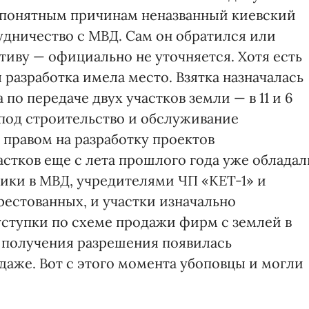
по понятным причинам неназванный киевский
удничество с МВД. Сам он обратился или
иву — официально не уточняется. Хотя есть
 разработка имела место. Взятка назначалась
по передаче двух участков земли — в 11 и 6
под строительст­во и обслуживание
 правом на разработку проектов
частков еще с лета прошлого года уже обладал
ики в МВД, учредителями ЧП «КЕТ-1» и
рестованных, и участки изначально
уступки по схеме продажи фирм с землей в
е получения разрешения появилась
даже. Вот с этого момента убоповцы и могли