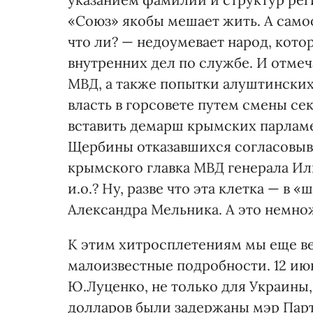
«Со­юз» якобы мешает жить. А сам
что ли? — недоумевает народ, кот
внутренних дел по службе. И отмеч
МВД, а также попытки алуштинских
власть в горсовете путем смены се
вставить демарш крымских парламе
Щербины отказавшихся согласовыва
крымского главка МВД генерала Ил
и.о.? Ну, разве что эта клетка — в
Александра Мельника. А это немно
К этим хитросплетениям мы еще в
малоизвестные подробности. 12 ию
Ю.Луценко, не только для Украины,
долларов были задержаны мэр Парт