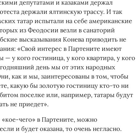
скими депутатами и казаками держал
ротеста держали ялтинскую трассу. И так
мских татар испытали на себе американские
торых из Феодосии везли в санаторий
бские высказывания Конева приводить не
мания: «Свой интерес в Партените имеют
— у кого гостиница, у кого квартира, у кого
сегодняшний день мы от этих народных
ни, как и мы, заинтересованы в том, чтобы
те, какую бы золотую гостиницу кто-то ни
убитом поселке или, например, татары будут
ать не приедет».
 «кое-чего» в Партените, можно
сли и будет оказана, то очень негласно.