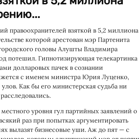
зяткой в 5,2 миллиона
ению...
ий правоохранителей взяткой в 5,2 миллиона
тельстве которой арестован мэр Партенита
 городского головы Алушты Владимира
од потешил. Гипнотизирующая телекартинка
ми долларовых пачек в сознании
яжется с именем министра Юрия Луценко,
улов. Как бы его министерская судьба ни
 расследовались.
 местного уровня гул партийных заявлений о
всякий раз при попытках аргументировать
иях вылазят бизнесовые уши. Аж до пят — с
ионалов, которым алуштинский мэр от парти