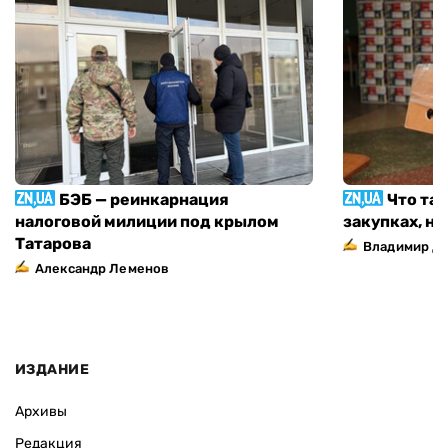
БЭБ — реинкарнация
Что та
налоговой милиции под крылом
закупках, н
Татарова
Владимир Д
Александр Леменов
ИЗДАНИЕ
Архивы
Редакция