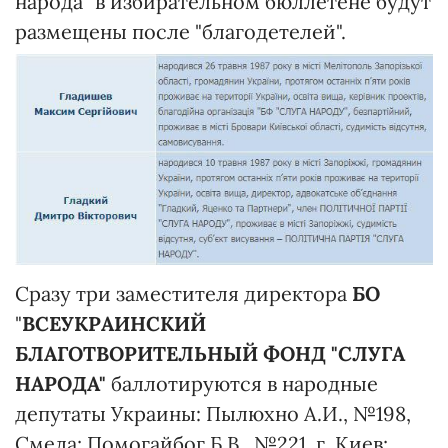
народа" в избирательном бюллетене будут
размещены после "благодетелей".
Сразу три заместителя директора
БО
"
ВСЕУКРАИНСКИЙ
БЛАГОТВОРИТЕЛЬНЫЙ ФОНД "СЛУГА
НАРОДА"
баллотируются в народные
депутаты Украины: Пылюхно А.И., №198,
Смела; Помогайбог Б.В., №221, г. Киев;