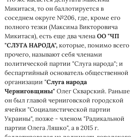
Микитася, то он баллотируется в
соседнем округе №206, где, кроме его
полного тезки (Максима Викторовича
Микитася), есть еще два члена
ОО "ЧП
"СЛУГА НАРОДА",
которые, помимо всего
прочего, называют себя членами
политической партии "Слуга народа"; и
беспартийный основатель общественной
организации "
Слуга народа
Черниговщины"
Олег Скварский. Раньше
он был главой черниговской городской
ячейки "Социалистической партии
Украины", позже - членом "Радикальной
партии Олега Ляшко", а в 2015 г.
баллотировался на должность городского