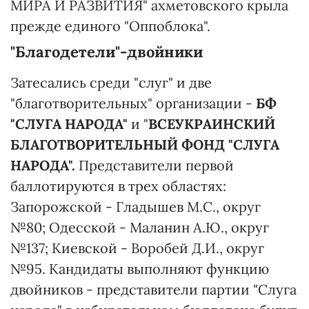
МИРА И РАЗВИТИЯ" ахметовского крыла
прежде единого "Оппоблока".
"Благодетели"-двойники
Затесались среди "слуг" и две
"благотворительных" организации -
БФ
"СЛУГА НАРОДА"
и "
ВСЕУКРАИНСКИЙ
БЛАГОТВОРИТЕЛЬНЫЙ ФОНД "СЛУГА
НАРОДА".
Представители первой
баллотируются в трех областях:
Запорожской - Гладышев М.С., округ
№80; Одесской - Маланин А.Ю., округ
№137; Киевской - Воробей Д.И., округ
№95. Кандидаты выполняют функцию
двойников - представители партии "Слуга