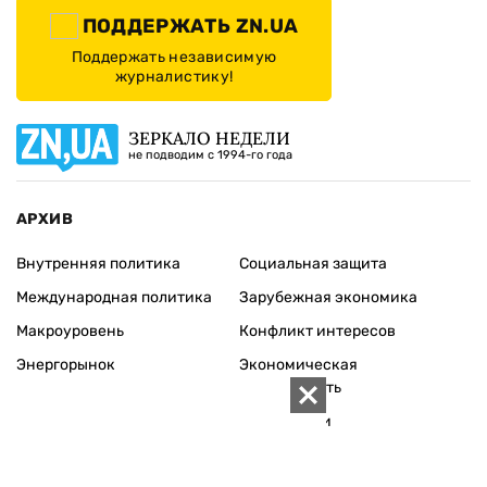
ПОДДЕРЖАТЬ ZN.UA
Поддержать независимую
журналистику!
ЗЕРКАЛО НЕДЕЛИ
не подводим с 1994-го года
АРХИВ
Внутренняя политика
Социальная защита
Международная политика
Зарубежная экономика
Макроуровень
Конфликт интересов
Энергорынок
Экономическая
безопасность
Приватизация
Персоналии
Экономика регионов
Социум
Наука
История