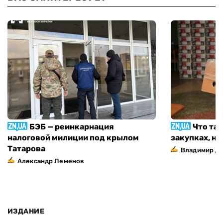
БЭБ — реинкарнация
Что та
налоговой милиции под крылом
закупках, н
Татарова
Владимир Д
Александр Леменов
ИЗДАНИЕ