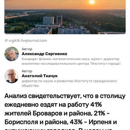
© srgktk.livejournal.com
Автор
Александр Сергиенко
Кандидат физико-математических наук, юрист, директор
аналитико-исследовательского центра "Институт города".
Автор
Анатолий Ткачук
директор по науке и развитию Института гражданского
общества.
Анализ свидетельствует, что в столицу
ежедневно ездят на работу 41%
жителей Броваров и района, 21% -
Борисполя и района, 43% - Ирпеня и