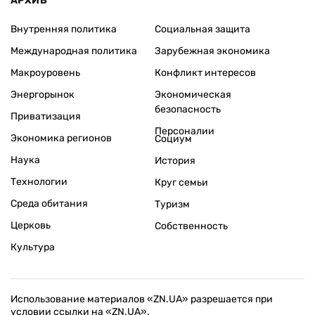
АРХИВ
Внутренняя политика
Социальная защита
Международная политика
Зарубежная экономика
Макроуровень
Конфликт интересов
Энергорынок
Экономическая
безопасность
Приватизация
Персоналии
Экономика регионов
Социум
Наука
История
Технологии
Круг семьи
Среда обитания
Туризм
Церковь
Собственность
Культура
Использование материалов «ZN.UA» разрешается при
условии ссылки на «ZN.UA».