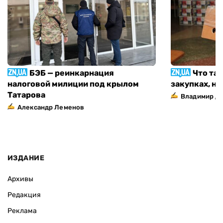
БЭБ — реинкарнация
Что та
налоговой милиции под крылом
закупках, н
Татарова
Владимир Д
Александр Леменов
ИЗДАНИЕ
Архивы
Редакция
Реклама