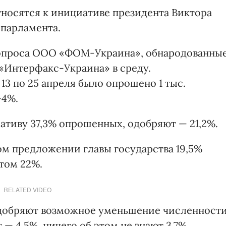
носятся к инициативе президента Виктора
парламента.
опроса ООО «ФОМ-Украина», обнародованны
 «Интерфакс-Украина» в среду.
13 по 25 апреля было опрошено 1 тыс.
-4%.
тиву 37,3% опрошенных, одобряют — 21,2%.
ком предложении главы государства 19,5%
том 22%.
RELATED VIDEO
одобряют возможное уменьшение численност
— 4,5%, ничего об этом не знают 3,7%,