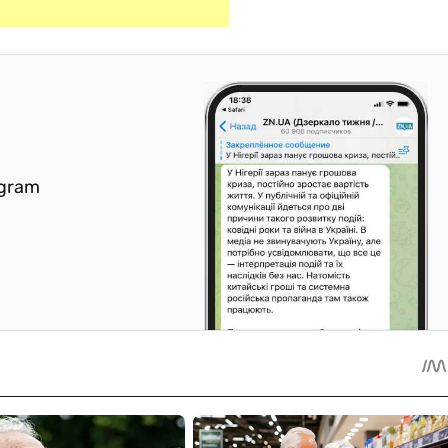
egram