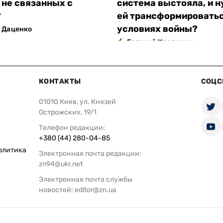
 не связанных с
система выстояла, и н
?
ей трансформироватьс
условиях войны?
 Даценко
Евгений Крапивин
КОНТАКТЫ
СОЦС
01010 Киев, ул. Князей
Острожских, 19/1
Телефон редакции:
+380 (44) 280-04-85
олитика
Электронная почта редакции:
zn94@ukr.net
Электронная почта службы
новостей:
editor@zn.ua