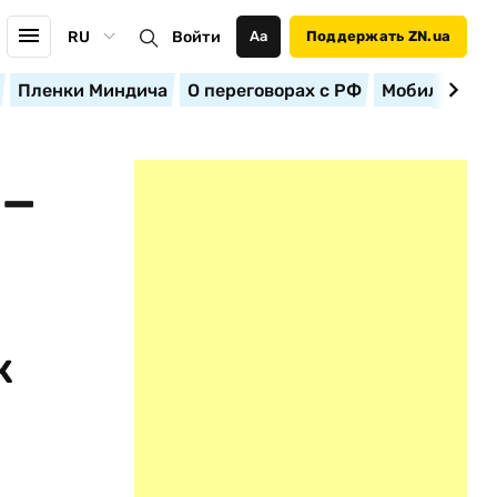
RU
Войти
Аа
Поддержать ZN.ua
Пленки Миндича
О переговорах с РФ
Мобилизация
 —
к