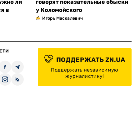
ужно ли
говорят показательные обыски
я в
у Коломойского
Игорь Маскалевич
ЕТИ
ПОДДЕРЖАТЬ ZN.UA
Поддержать независимую
журналистику!