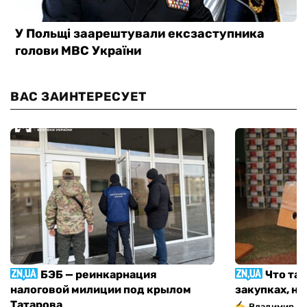
ВАС ЗАИНТЕРЕСУЕТ
БЭБ — реинкарнация
Что та
налоговой милиции под крылом
закупках, н
Татарова
Владимир Д