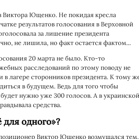
в Виктора Ющенко. Не покидая кресла
чатке результатов голосования в Верховной
роголосовала за лишение президента
но, не лишила, но факт остается фактом...
осования 20 марта не было. Кто-то
ужебных расследований по этому поводу не
и в лагере сторонников президента. К тому ж
иться в будущем. Ведь для того чтобы
будет нужно уже 300 голосов. А в украинско
правдывала средства.
ё для одного»?
ппозиционер Виктор Ющенко возмущался тем,