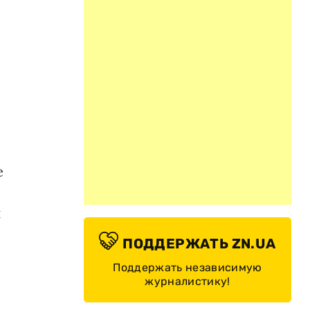
е
й
ПОДДЕРЖАТЬ ZN.UA
Поддержать независимую
журналистику!