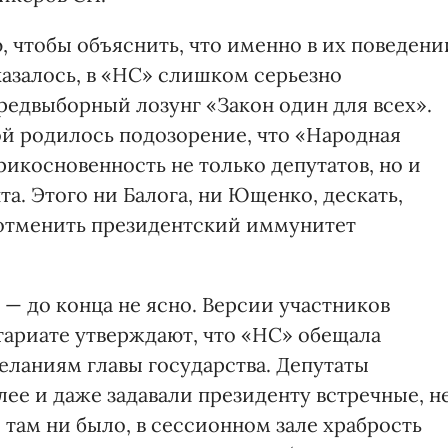
 чтобы объяснить, что именно в их поведени
Оказалось, в «НС» слишком серьезно
едвыборный лозунг «Закон один для всех».
ой родилось подозорение, что «Народная
икосновенность не только депутатов, но и
та. Этого ни Балога, ни Ющенко, дескать,
о отменить президентский иммунитет
— до конца не ясно. Версии участников
тариате утверждают, что «НС» обещала
еланиям главы государства. Депутаты
лее и даже задавали президенту встречные, н
 там ни было, в сессионном зале храбрость