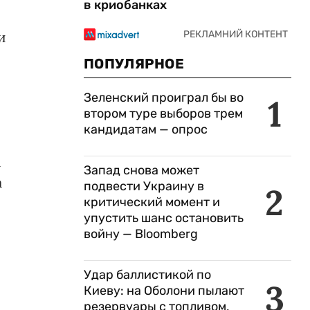
в криобанках
и
ПОПУЛЯРНОЕ
Зеленский проиграл бы во
1
втором туре выборов трем
кандидатам — опрос
а
Запад снова может
а
подвести Украину в
2
критический момент и
упустить шанс остановить
войну — Bloomberg
Удар баллистикой по
3
Киеву: на Оболони пылают
резервуары с топливом,