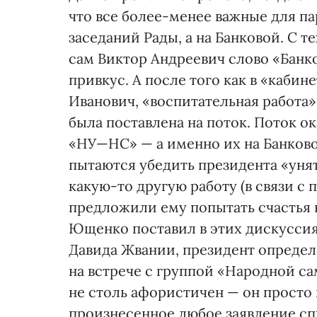
что все более-менее важные для п
заседаний Рады, а на Банковой. С т
сам Виктор Андреевич слово «Банк
привкус. А после того как в «кабин
Иванович, «воспитательная работа
была поставлена на поток. Поток о
«НУ—НС» — а именно их на Банково
пытаются убедить президента «унят
какую-то другую работу (в связи с
предложили ему попытать счастья н
Ющенко поставил в этих дискуссиях
Давида Жвании, президент определ
на встрече с группой «Народной с
не столь афористичен — он просто
произнесенное любое заявление сп