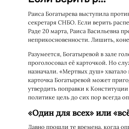
Раиса Богатырева выступила проти
секретаря СНБО. Если верить распе
Раде 20 марта, Раиса Васильевна п
неприкосновенности. Лишить, конеч
Разумеется, Богатыревой в зале гол
проголосовал её карточкой. Но сл
назначали. «Мертвых душ» хватало 
карточка Богатыревой может пригод
утвердить поправки к Конституции 
политике цель до сих пор всегда о
«Один для всех» или «вс
Давно прошли те времена, когда о