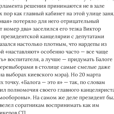
арламента решения принимаются не в зале
ех пор как главный кабинет на этой улице заня
овая» потеряло для него отрицательный
ет номер два» заселился его тезка Виктор
» президентской канцелярии с депутатами
казался настолько плотным, что нардепы из
й «наставляют» особенно часто — все чаще
ь» воспитателя, а лучше — придумать Балоге
 перевыборами в столице самые смелые даже
а выборах киевского мэра). Но 20 марта
 точку. «Балога — это я» — так, по словам
ил полномочия своего главного канцелярист
амообороны». На самом же деле президент бы
 велел соратникам воспринимать как им
икеров СП.