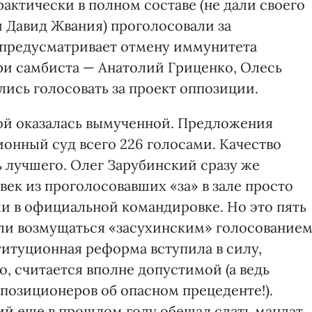
актически в полном составе (не дали своего
и Давид Жвания) проголосовали за
 предусматривает отмену иммунитета
ри самбиста — Анатолий Гриценко, Олесь
ись голосовать за проект оппозиции.
ой оказалась вымученной. Предложения
онный суд всего 226 голосами. Качество
ь лучшего. Олег Зарубинский сразу же
век из проголосовавших «за» в зале просто
ли в официальной командировке. Но это пять
ли возмущаться «засухинским» голосование
титуционная реформа вступила в силу,
о, считается вполне допустимой (а ведь
озиционеров об опасном прецеденте!).
ий еще в прошлом году обещал сдать мандат,