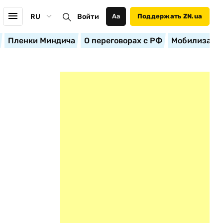
RU
Войти
Аа
Поддержать ZN.ua
Пленки Миндича
О переговорах с РФ
Мобилизация