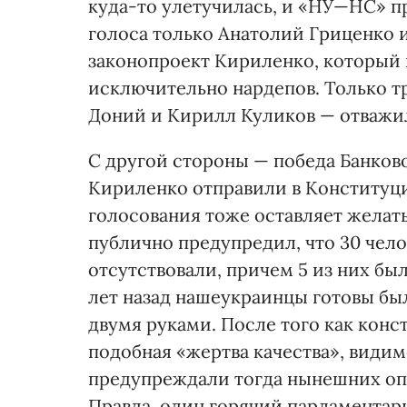
куда-то улетучилась, и «НУ—НС» пр
голоса только Анатолий Гриценко 
законопроект Кириленко, который
исключительно нардепов. Только т
Доний и Кирилл Куликов — отважил
С другой стороны — победа Банков
Кириленко отправили в Конституци
голосования тоже оставляет желат
публично предупредил, что 30 чело
отсутствовали, причем 5 из них бы
лет назад нашеукраинцы готовы бы
двумя руками. После того как конс
подобная «жертва качества», видим
предупреждали тогда нынешних опп
Правда, один горячий парламентар