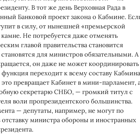
зиденту. В тот же день Верховная Рада в
нный Банковой проект закона о Кабмине. Есл
тупит в силу, от нынешней «премьерской
 камне. Не потребуется даже отменять
ским главой правительства становится
 становятся для министров обязательными. А
кращается, он даже не может координировать
 функция переходит к всему составу Кабмин
, это превращает Кабинет в мини-парламент, 
обную секретарю СНБО, — громкий титул с
еля воли пропрезидентского большинства.
нта — депутаты, например, не могут по
 отставку министра обороны и иностранных
президента.