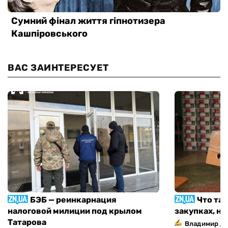
ВАС ЗАИНТЕРЕСУЕТ
БЭБ — реинкарнация
Что та
налоговой милиции под крылом
закупках, н
Татарова
Владимир Д