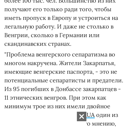
более 100 тыс. чел. Большинство из них
получают его только ради того, чтобы
иметь пропуск в Европу и устроиться на
легальную работу. И даже не столько в
Венгрии, сколько в Германии или
скандинавских странах.
"Проблема венгерского сепаратизма во
многом накручена. Жители Закарпатья,
имеющие венгерские паспорта, - это не
потенциальные сепаратисты и предатели.
Из 95 погибших в Донбассе закарпатцев -
11 этнических венгров. При этом как
минимум трое из них имели двойное
гражданство", - рассказал
ZN.UA
один из
областных чиновников. По его мнению,