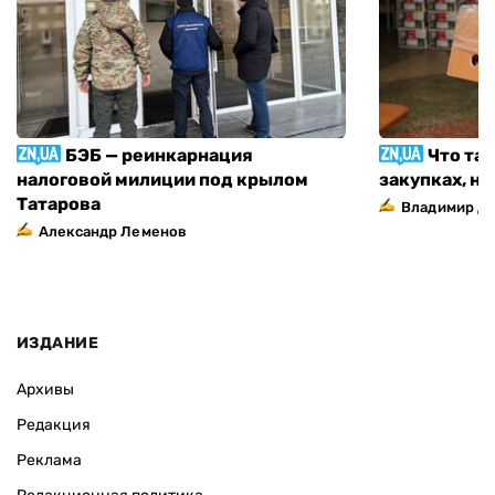
БЭБ — реинкарнация
Что та
налоговой милиции под крылом
закупках, н
Татарова
Владимир Д
Александр Леменов
ИЗДАНИЕ
Архивы
Редакция
Реклама