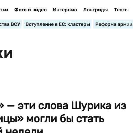
тьи
Фото и видео
Интервью
Лонгриды
Тесты
ства ВСУ
Вступление в ЕС: кластеры
Реформа армии
КИ
» — эти слова Шурика из
цы» могли бы стать
недели...