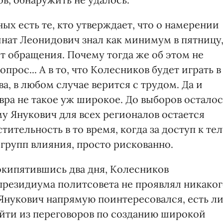
ых есть те, кто утверждает, что о намерении
инат Леонидович знал как минимум в пятницу
ст обращения. Почему тогда же об этом не
прос... А в то, что Колесников будет играть в
а, в любом случае верится с трудом. Да и
вра не такое уж широкое. До выборов осталос
у Янукович для всех регионалов остается
ительность в то время, когда за доступ к тел
групп влияния, просто рискованно.
покипятившись два дня, Колесников
 президиума политсовета не проявлял никако
 Янукович напрямую поинтересовался, есть л
йти из переговоров по созданию широкой