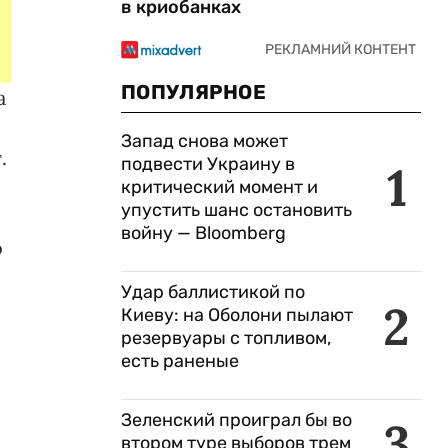
в криобанках
ПОПУЛЯРНОЕ
а
Запад снова может
.
подвести Украину в
1
критический момент и
упустить шанс остановить
войну — Bloomberg
о
Удар баллистикой по
2
Киеву: на Оболони пылают
резервуары с топливом,
есть раненые
Зеленский проиграл бы во
3
втором туре выборов трем