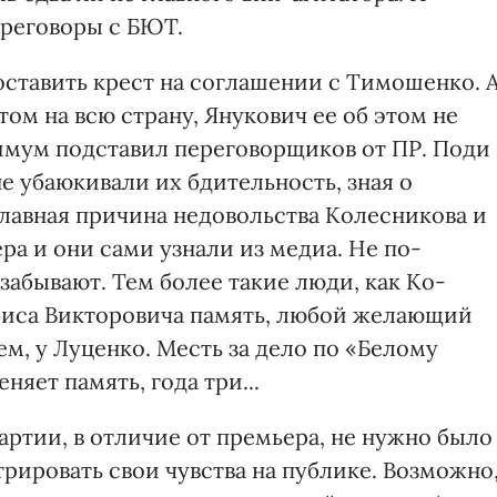
ереговоры с БЮТ.
оставить крест на соглашении с Тимошенко. 
этом на всю страну, Янукович ее об этом не
мум подставил переговорщи­ков от ПР. Поди
не убаюкивали их бдительность, зная о
лавная причина недовольства Колесникова и
ра и они сами узнали из медиа. Не по-
забывают. Тем более такие люди, как Ко­
Бориса Викторовича память, любой желающий
ем, у Луценко. Месть за дело по «Белому
няет память, года три...
артии, в отличие от премьера, не нужно было
трировать свои чувства на публике. Возможно