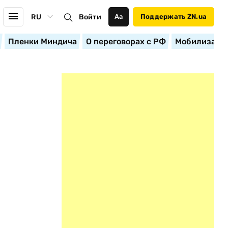
RU
Войти
Аа
Поддержать ZN.ua
Пленки Миндича
О переговорах с РФ
Мобилизация