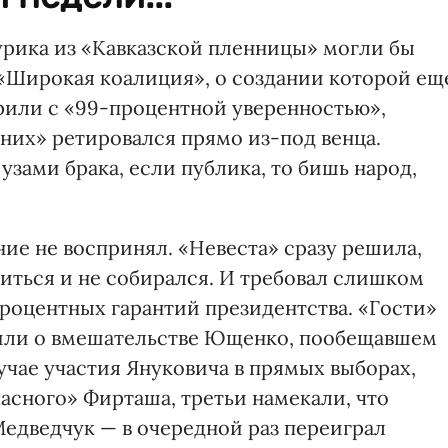
Шурика из «Кавказской пленницы» могли бы
«Широкая коалиция», о создании которой ещ
рили с «99-процентной уверенностью»,
ених» ретировался прямо из-под венца.
 узами брака, если публика, то бишь народ,
ние не воспринял. «Невеста» сразу решила,
иться и не собирался. И требовал слишком
процентных гарантий президентства. «Гости»
рили о вмешательстве Ющенко, пообещавшем
чае участия Януковича в прямых выборах,
асного» Фирташа, третьи намекали, что
Медведчук — в очередной раз переиграл