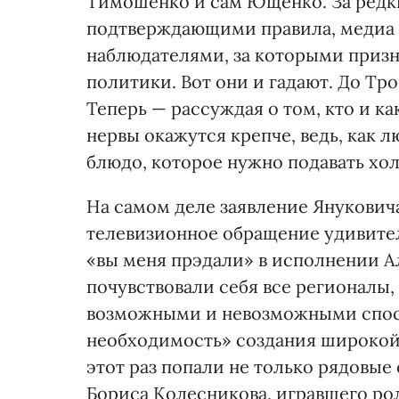
Тимошенко и сам Ющенко. За редк
подтверждающими правила, медиа к
наблюдателями, за которыми призна
политики. Вот они и гадают. До Тр
Теперь — рассуждая о том, кто и ка
нервы окажутся крепче, ведь, как 
блюдо, которое нужно подавать хо
На самом деле заявление Янукович
телевизионное обращение удивите
«вы меня прэдали» в исполнении А
почувствовали себя все регионалы,
возможными и невозможными спос
необходимость» создания широкой
этот раз попали не только рядовые
Бориса Колесникова, игравшего рол