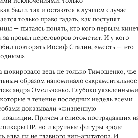
ими исключениями, только
ак были, так и остаются в лучшем случае
ется только право гадать, как поступят
оицы — пытаясь понять, кто кого первым кинет
к за провал переговоров отомстит. И у кого
любил повторять Иосиф Сталин, «месть — это
лодным».
а шокировало ведь не только Тимошенко, чье
льным образом напоминало сакраментальное
лександра Омельченко. Глубоко уязвленным
 которые в течение последних недель всеми
обами доказывали «жизненную
 коалиции. Причем в список пострадавших н
 спикеры ПР, но и крупные фигуры вроде
ь едва ли не главного вип-агитатора. И