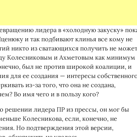
ревращению лидера в «холодную закуску» пок
 Яценюку и так подбивают клинья все кому не
тий никто из сватающихся получить не может
ежду Колесниковым и Ахметовым как минимум
онечно, был не против широкой коалиции, и
ия для ее создания — интересы собственног
кивать из-за того, что она не создана,
м? Во имя чего и в пользу кого?
 о решении лидера ПР из прессы, он мог бы
меньше Ко­лесникова, если, конечно, не
ения. Но подтверждения этой версии,
в, обнаружить не удалось.