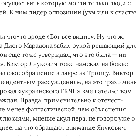
, осуществить которую могли только люди с
й. К ним лидер оппозиции (увы или к счасть
л что-то вроде «Бог все видит». Ну что ж,
ода Диего Марадона забил рукой решающий дл
 он еще тоже утверждал, что это была — ни
». Виктор Янукович тоже намекал на божье
ы свое обращение в лавре на Троицу. Виктор
цендентным рассуждениям, на этот раз имен
провал «украинского ГКЧП» вмешательством
аждан. Правда, применительно к отечест­
не менее фантастической, чем объяснения
ллюзиями, мнение акул пера, не говоря уже о
днее, на что обращают внимание Янукович,