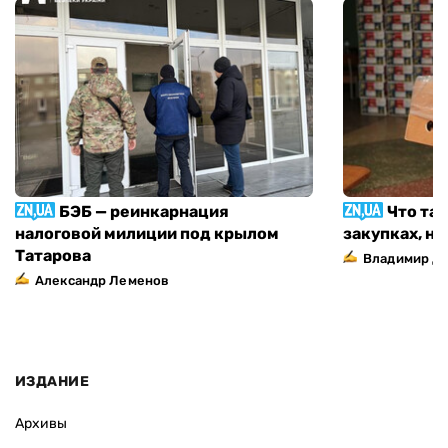
БЭБ — реинкарнация
Что та
налоговой милиции под крылом
закупках, н
Татарова
Владимир Д
Александр Леменов
ИЗДАНИЕ
Архивы