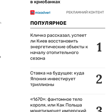
в криобанках
.
ПОПУЛЯРНОЕ
Кличко рассказал, успеет
ли Киев восстановить
1
энергетические объекты к
началу отопительного
о
сезона
Ставка на будущее: куда
2
Япония инвестирует
триллионы
е
«1670»: фантомное тело
короля, или Как Польша
3
монетизирует имперский