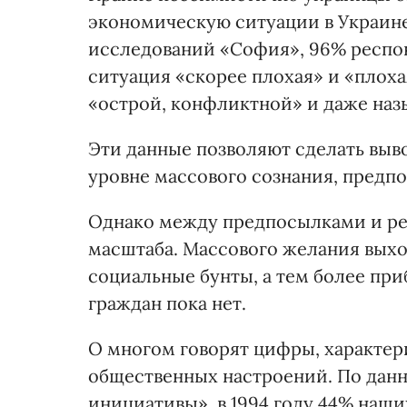
экономическую ситуации в Украин
исследований «София», 96% респо
ситуация «скорее плохая» и «плох
«острой, конфликтной» и даже наз
Эти данные позволяют сделать вывод
уровне массового сознания, предп
Однако между предпосылками и р
масштаба. Массового желания выход
социальные бунты, а тем более при
граждан пока нет.
О многом говорят цифры, характе
общественных настроений. По дан
инициативы», в 1994 году 44% наш