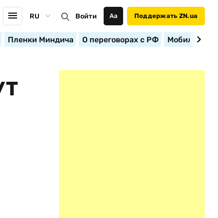
RU
Войти
Аа
Поддержать ZN.ua
Пленки Миндича
О переговорах с РФ
Мобилизация
УТ