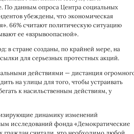
е. По данным опроса Центра социальных
ндентов убеждены, что экономическая
ая». 66% считают политическую ситуацию
ывают ее «взрывоопасной».
: в стране созданы, по крайней мере, на
осылки для серьезных протестных акций.
еальными действиями — дистанция огромног
ить на улицы для того, чтобы устраивать
бегать к насильственным действиям, у
ризирующие динамику изменений
ным исследований фонда «Демократические
их граждан считали, что необходимо любой