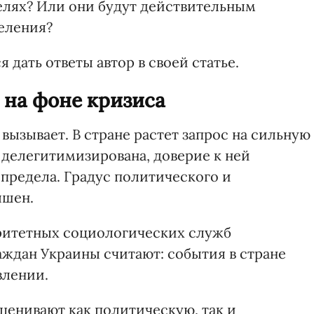
целях? Или они будут действительным
еления?
 дать ответы автор в своей статье.
 на фоне кризиса
вызывает. В стране растет запрос на сильную
 делегитимизирована, доверие к ней
 предела. Градус политического и
ышен.
оритетных социологических служб
аждан Украины считают: события в стране
влении.
енивают как политическую, так и