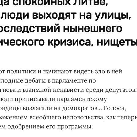
гда спокойных Литве,
люди выходят на улицы,
последствий нынешнего
ческого кризиса, нищет
т политики и начинают видеть зло в ней
лодные дебаты в парламенте по
гнева и взаимной ненависти среди депутатов.
люди приписывали парламентскому
урядицы возлагали на демократов… Голоса,
ражением всеобщего недовольства, как тепер
чем одобрением его программы.