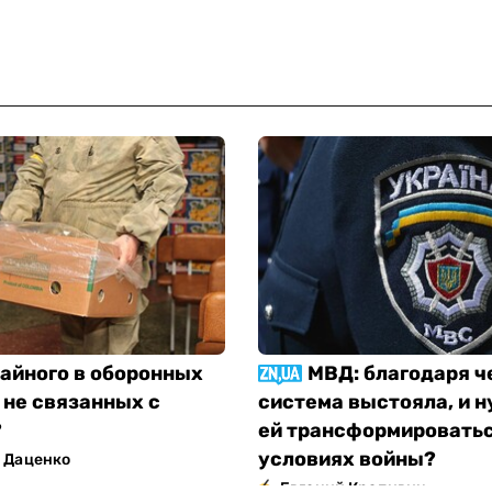
тайного в оборонных
МВД: благодаря ч
 не связанных с
система выстояла, и н
?
ей трансформироватьс
условиях войны?
 Даценко
Евгений Крапивин