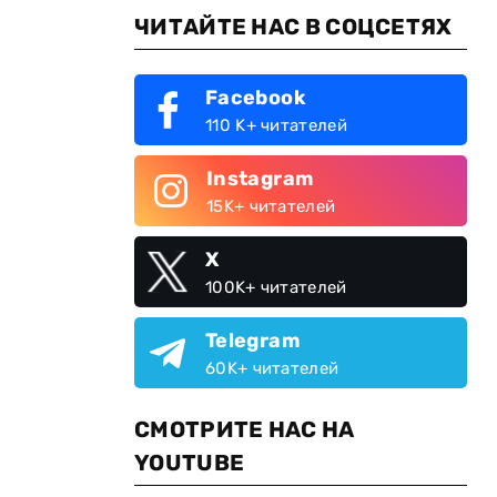
ЧИТАЙТЕ НАС В СОЦСЕТЯХ
Facebook
110 K+ читателей
Instagram
15K+ читателей
X
100K+ читателей
Telegram
60K+ читателей
СМОТРИТЕ НАС НА
YOUTUBE