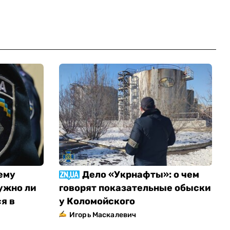
ему
Дело «Укрнафты»: о чем
ужно ли
говорят показательные обыски
я в
у Коломойского
Игорь Маскалевич