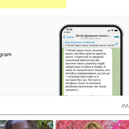
egram