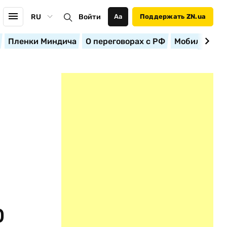
RU
Войти
Аа
Поддержать ZN.ua
Пленки Миндича
О переговорах с РФ
Мобилизация
0