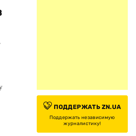
в
,
у
ПОДДЕРЖАТЬ ZN.UA
Поддержать независимую
журналистику!