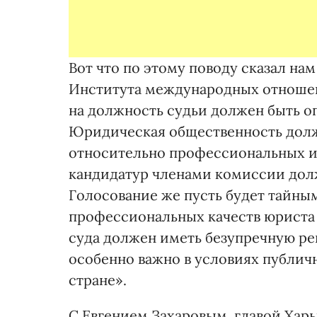
Вот что по этому поводу сказал н
Института международных отношен
на должность судьи должен быть оп
Юридическая общественность долж
относительно профессиональных и
кандидатур членами комиссии долж
Голосование же пусть будет тайны
профессиональных качеств юриста
суда должен иметь безупречную ре
особенно важно в условиях публич
стране».
С Евгением Захаровым, главой Харь