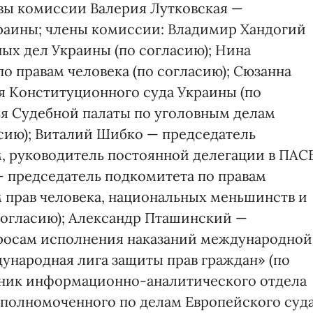
вы комиссии Валерия Лутковская —
раины; члены комиссии: Владимир Хандогий
ых дел Украины (по согласию); Нина
о правам человека (по согласию); Сюзанна
я Конституционного суда Украины (по
ья Судебной палаты по уголовным делам
асию); Виталий Шибко — председатель
, руководитель постоянной делегации в ПАС
— председатель подкомитета по правам
м прав человека, национальных меньшинств и
огласию); Александр Пташинский —
просам исполнения наказаний международной
народная лига защиты прав граждан» (по
ьник информационно-аналитического отдела
уполномоченного по делам Европейского суд