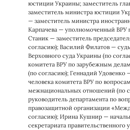
юстиции Украины; заместитель гла
заместитель министра юстиции Ук
— заместитель министра иностранн
Карпачева — уполномоченный ВРУ п
Станик — заместитель председател
согласию); Василий Филатов — суд
Верховного суда Украины (по согл
комитета ВРУ по зарубежным делам
(по согласию); Геннадий Удовенко 
человека комитета ВРУ по вопроса
межнациональных отношений (по с
руководитель департамента по во
правозащитной организации «Между
согласию); Ирина Кушнир — начал
секретариата правительственного 