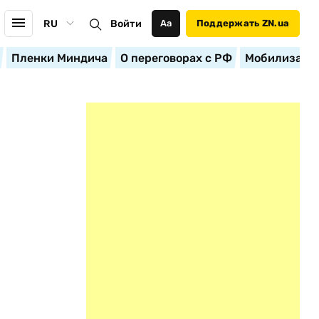
RU
Войти
Аа
Поддержать ZN.ua
Пленки Миндича
О переговорах с РФ
Мобилизация