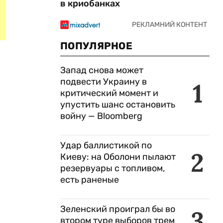
в криобанках
ПОПУЛЯРНОЕ
Запад снова может
подвести Украину в
1
критический момент и
упустить шанс остановить
войну — Bloomberg
Удар баллистикой по
2
Киеву: на Оболони пылают
резервуары с топливом,
есть раненые
Зеленский проиграл бы во
3
втором туре выборов трем