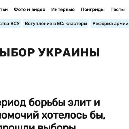
тьи
Фото и видео
Интервью
Лонгриды
Тесты
ства ВСУ
Вступление в ЕС: кластеры
Реформа армии
ВЫБОР УКРАИНЫ
ериод борьбы элит и
омочий хотелось бы,
 прошли выборы