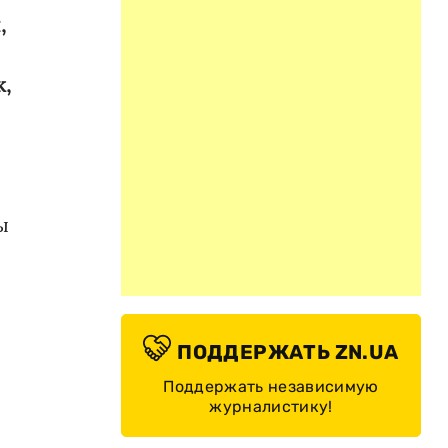
,
к,
ы
ПОДДЕРЖАТЬ ZN.UA
Поддержать независимую
журналистику!