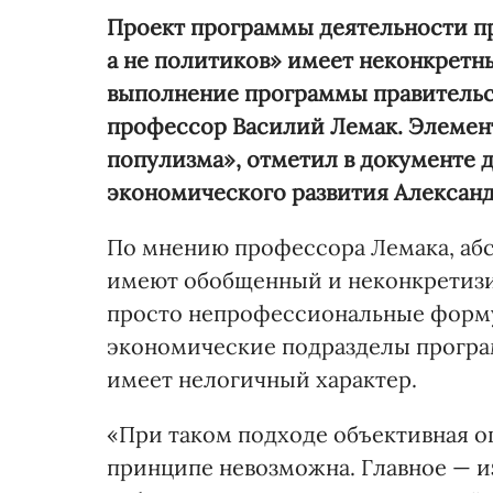
Проект программы деятельности пр
а не политиков» имеет неконкретны
выполнени
е программы правительс
профессор Василий Лемак. Элемен
популизма», отметил в документе 
экономического развития Александ
По мнению профессора Лемака, а
имеют обобщенный и неконкретизи
просто непрофессиональные форму
экономические подразделы програ
имеет нелогичный характер.
«При таком подходе объективная оц
принципе невозможна. Главное — 