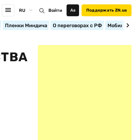
RU
Войти
Аа
Поддержать ZN.ua
Пленки Миндича
О переговорах с РФ
Мобилизация
СТВА