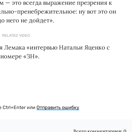
м — это всегда выражение презрения к
ьно-пренебрежительное: ну вот это он
о него не дойдет».
RELATED VIDEO
ия Лемака «интервью Натальи Яценко с
 номере «ЗН».
 Ctrl+Enter или
Отправить ошибку
Всего комментариев:
0