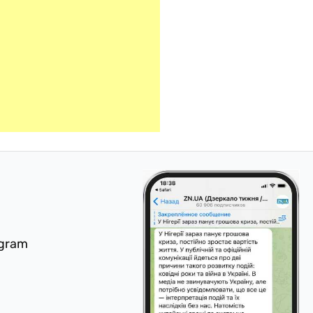
egram