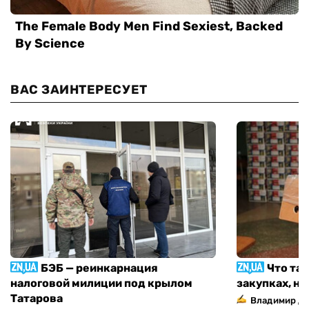
ВАС ЗАИНТЕРЕСУЕТ
БЭБ — реинкарнация
Что та
налоговой милиции под крылом
закупках, н
Татарова
Владимир Д