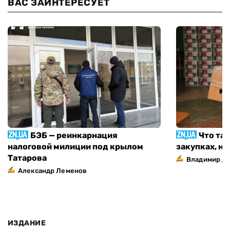
ВАС ЗАИНТЕРЕСУЕТ
БЭБ — реинкарнация
Что та
налоговой милиции под крылом
закупках, н
Татарова
Владимир Д
Александр Леменов
ИЗДАНИЕ