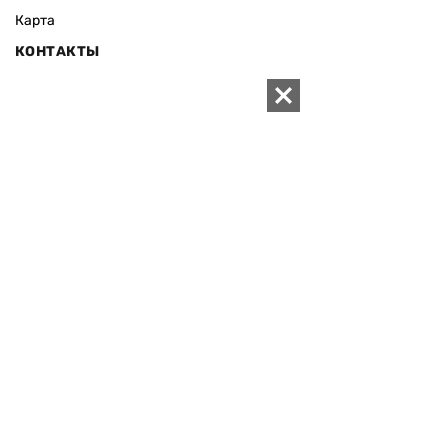
Карта
КОНТАКТЫ
01010 Киев, ул. Князей Острожских, 19/1
Телефон редакции:
+380 (44) 280-04-85
Электронная почта редакции:
zn94@ukr.net
Электронная почта службы новостей:
editor@zn.ua
СОЦСЕТИ
ПОДДЕРЖАТЬ ZN.UA
Поддержать независимую
журналистику!