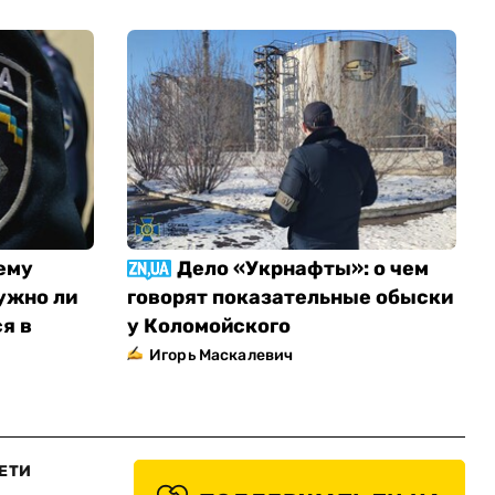
ему
Дело «Укрнафты»: о чем
ужно ли
говорят показательные обыски
я в
у Коломойского
Игорь Маскалевич
ЕТИ