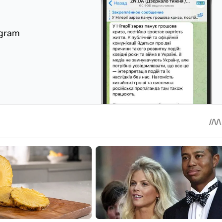
egram